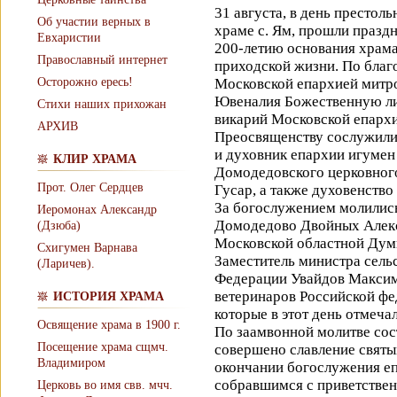
31 августа, в день престол
Об участии верных в
храме с. Ям, прошли празд
Евхаристии
200-летию основания храма
Православный интернет
приходской жизни. По бла
Московской епархией митр
Осторожно ересь!
Ювеналия Божественную лит
Стихи наших прихожан
викарий Московской епархи
АРХИВ
Преосвященству сослужили
и духовник епархии игумен
КЛИР ХРАМА
Домодедовского церковног
Прот. Олег Сердцев
Гусар, а также духовенство
За богослужением молились
Иеромонах Александр
Домодедово Двойных Алекс
(Дзюба)
Московской областной Дум
Схигумен Варнава
Заместитель министра сель
(Ларичев).
Федерации Увайдов Максим
ветеринаров Российской фе
ИСТОРИЯ ХРАМА
которые в этот день отмеч
Освящение храма в 1900 г.
По заамвонной молитве сос
Посещение храма сщмч.
совершено славление святы
Владимиром
окончании богослужения еп
собравшимся с приветствен
Церковь во имя свв. мчч.