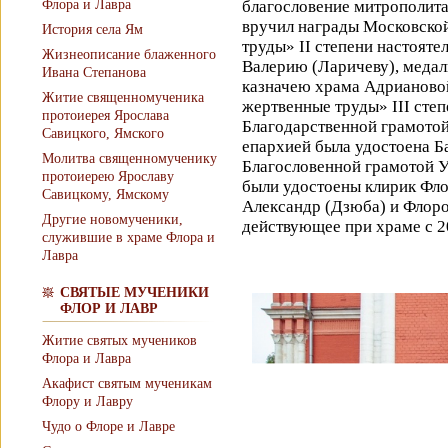
благословение митрополита
Флора и Лавра
вручил награды Московской
История села Ям
труды» II степени настоят
Жизнеописание блаженного
Валерию (Ларичеву), медал
Ивана Степанова
казначею храма Адрианово
Житие священномученика
жертвенные труды» III сте
протоиерея Ярослава
Благодарственной грамото
Савицкого, Ямского
епархией была удостоена Б
Молитва священномученику
Благословенной грамотой 
протоиерею Ярославу
были удостоены клирик Фл
Савицкому, Ямскому
Александр (Дзюба) и Флоро
Другие новомученики,
действующее при храме с 2
служившие в храме Флора и
Лавра
СВЯТЫЕ МУЧЕНИКИ
ФЛОР И ЛАВР
Житие святых мучеников
Флора и Лавра
Акафист святым мученикам
Флору и Лавру
Чудо о Флоре и Лавре