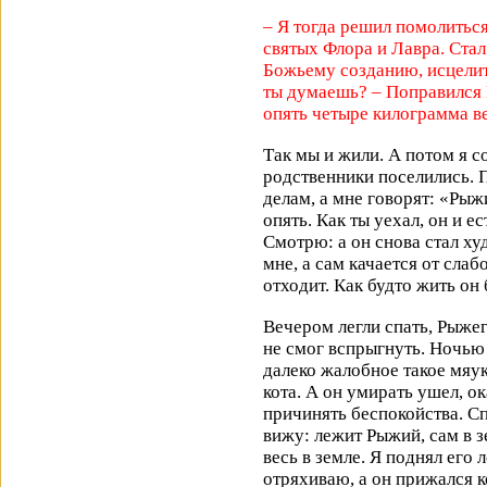
– Я тогда решил помолиться
святых Флора и Лавра. Стал
Божьему созданию, исцелите
ты думаешь? – Поправился 
опять четыре килограмма в
Так мы и жили. А потом я с
родственники поселились. 
делам, а мне говорят: «Рыжи
опять. Как ты уехал, он и ес
Смотрю: а он снова стал ху
мне, а сам качается от сла
отходит. Как будто жить он 
Вечером легли спать, Рыжег
не смог вспрыгнуть. Ночью
далеко жалобное такое мяук
кота. А он умирать ушел, ок
причинять беспокойства. Спу
вижу: лежит Рыжий, сам в з
весь в земле. Я поднял его 
отряхиваю, а он прижался 