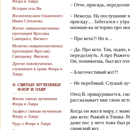
Флора и Лавра
– Отче, присядь, передохни
История села Ям
– Некогда. На послушание 
Жизнеописание блаженного
Ивана Степанова
присяду… Забегался с утра…
напиши-ка историю про мое
Житие священномученика
протоиерея Ярослава
– Про кота?! Но я…
Савицкого, Ямского
Молитва священномученику
– Да. Про кота. Так, ладно,
протоиерею Ярославу
передохнуть. А про Рыжего 
Савицкому, Ямскому
Он, понимаешь, был кот оч
Другие новомученики,
служившие в храме Флора и
– Благочестивый кот?!
Лавра
– Не перебивай. Слушай лу
СВЯТЫЕ МУЧЕНИКИ
ФЛОР И ЛАВР
Отец В. прищуривается, смо
Житие святых мучеников
рассказывает мне свою ист
Флора и Лавра
Когда он жил в миру, с мам
Акафист святым мученикам
два кота: Рыжий и Тишка. 
Флору и Лавру
даже нос у него тоже был 
Чудо о Флоре и Лавре
сиамский кот.