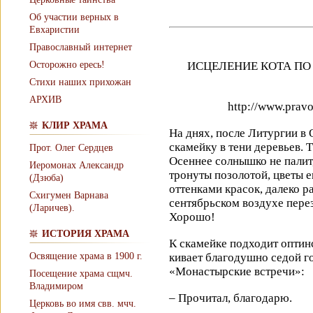
Об участии верных в
Евхаристии
Православный интернет
Осторожно ересь!
ИСЦЕЛЕНИЕ КОТА ПО 
Стихи наших прихожан
АРХИВ
http://www.pravo
КЛИР ХРАМА
На днях, после Литургии в 
скамейку в тени деревьев. 
Прот. Олег Сердцев
Осеннее солнышко не палит,
Иеромонах Александр
тронуты позолотой, цветы 
(Дзюба)
оттенками красок, далеко р
Схигумен Варнава
сентябрьском воздухе пере
(Ларичев).
Хорошо!
ИСТОРИЯ ХРАМА
К скамейке подходит оптинс
Освящение храма в 1900 г.
кивает благодушно седой г
«Монастырские встречи»:
Посещение храма сщмч.
Владимиром
– Прочитал, благодарю.
Церковь во имя свв. мчч.