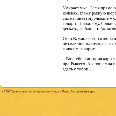
Умирает уже. Сел я прямо в
коленях, глажу рыжую шерс
сил начинает мурлыкать – с
говорит. Плохо ему, больно
дескать, люблю я тебя, хозя
Отец В. умолкает и отворач
незаметно смахнуть слезы
голосом говорит:
– Вот тебе и история коротк
про Рыжего. А я пошел на п
здесь с тобой…
c 2008
Храм во имя святых мучеников Флора и Лавра
. Все права защищены