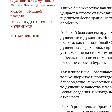
Служение святых мучеников
Флора и Лавра Русской земле
Тишка был животное как жи
Молебен на Красной
удирает в страхе от наказан
площади
вцепиться беспощадно, ког
НОВЫЕ ЧУДЕСА СВЯТЫХ
особенно.
МУЧЕНИКОВ
А Рыжий был совсем другим
ОБЪЯВЛЕНИЯ
душевные и духовные. Иног
скажем, как преподобный 
душевных людях только про
устремления на сиюминутно
небесах почти не вспоминаю
плотские страсти бурлят.
Так и животные – различаю
только звериное и проглядыв
благородство. У животных д
то душевные качества у чел
Божьи создания, и иногда ч
открывает.
Рыжий рос очень добрым. Д
не оцарапает, всегда следил