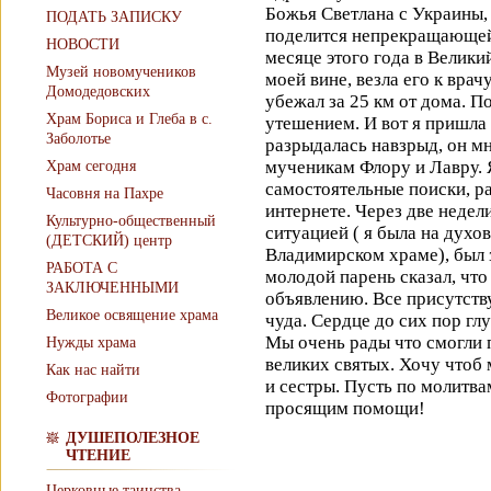
Божья Светлана с Украины,
ПОДАТЬ ЗАПИСКУ
поделится непрекращающей
НОВОСТИ
месяце этого года в Велики
Музей новомучеников
моей вине, везла его к врач
Домодедовских
убежал за 25 км от дома. П
Храм Бориса и Глеба в с.
утешением. И вот я пришла 
Заболотье
разрыдалась навзрыд, он мн
мученикам Флору и Лавру. 
Храм сегодня
самостоятельные поиски, р
Часовня на Пахре
интернете. Через две неде
Культурно-общественный
ситуацией ( я была на духо
(ДЕТСКИЙ) центр
Владимирском храме), был 
РАБОТА С
молодой парень сказал, чт
ЗАКЛЮЧЕННЫМИ
объявлению. Все присутств
Великое освящение храма
чуда. Сердце до сих пор гл
Мы очень рады что смогли 
Нужды храма
великих святых. Хочу чтоб
Как нас найти
и сестры. Пусть по молитв
Фотографии
просящим помощи!
ДУШЕПОЛЕЗНОЕ
ЧТЕНИЕ
Церковные таинства