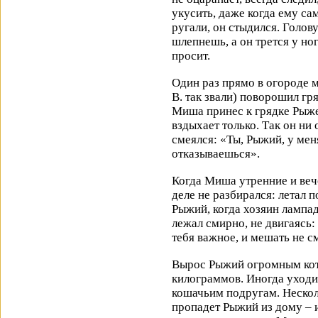
укусить, даже когда ему са
ругали, он стыдился. Голов
шлепнешь, а он трется у но
просит.
Один раз прямо в огороде 
В. так звали) поворошил гр
Миша принес к грядке Рыже
вздыхает только. Так он ни
смеялся: «Ты, Рыжий, у мен
отказываешься».
Когда Миша утренние и веч
деле не разбирался: летал п
Рыжий, когда хозяин лампад
лежал cмирно, не двигаясь: 
тебя важное, и мешать не с
Вырос Рыжий огромным кот
килограммов. Иногда уходил
кошачьим подругам. Нескол
пропадет Рыжий из дому – и